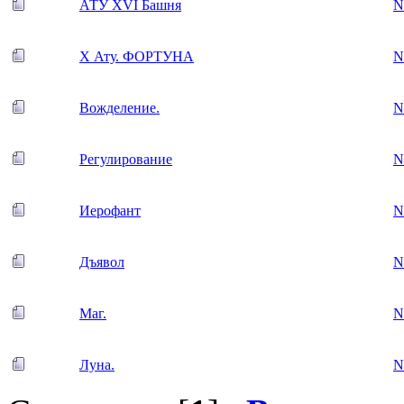
АТУ XVI Башня
N
X Ату. ФОРТУНА
N
Вожделение.
N
Регулирование
N
Иерофант
N
Дъявол
N
Маг.
N
Луна.
N