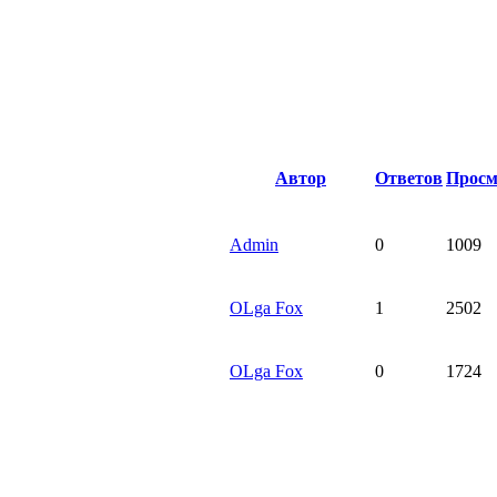
Автор
Ответов
Просм
Admin
0
1009
OLga Fox
1
2502
OLga Fox
0
1724